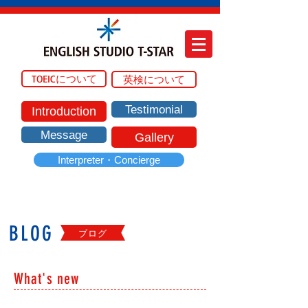
TOEICについて
英検について
Testimonial
Introduction
Message
Gallery
Interpreter・Concierge
BLOG
ブログ
What's new